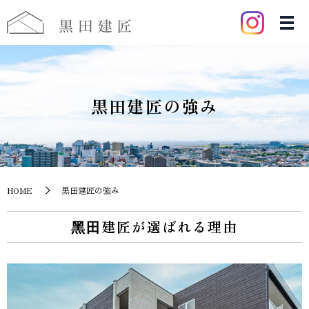
黒田建匠の強み
HOME
黒田建匠の強み
⿊⽥建匠が選ばれる理由