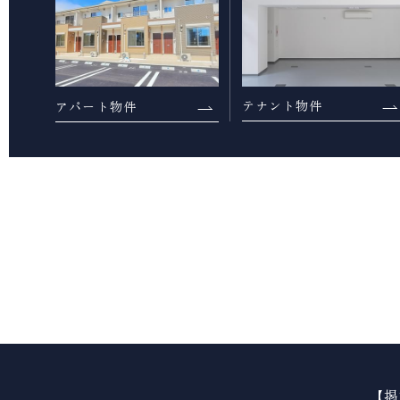
テナント物件
アパート物件
【掲